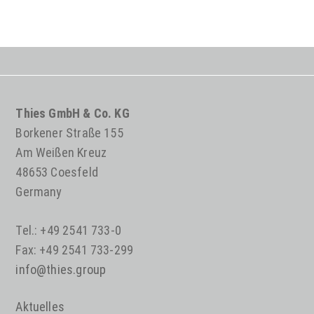
Thies GmbH & Co. KG
Borkener Straße 155
Am Weißen Kreuz
48653 Coesfeld
Germany
Tel.: +49 2541 733-0
Fax: +49 2541 733-299
info@thies.group
Aktuelles