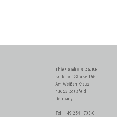
Thies GmbH & Co. KG
Borkener Straße 155
Am Weißen Kreuz
48653 Coesfeld
Germany
Tel.: +49 2541 733-0