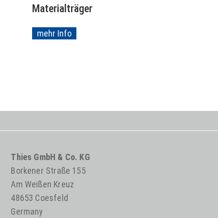
Materialträger
mehr Info
Thies GmbH & Co. KG
Borkener Straße 155
Am Weißen Kreuz
48653 Coesfeld
Germany