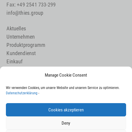
Fax: +49 2541 733-299
info@thies.group
Aktuelles
Unternehmen
Produktprogramm
Kundendienst
Einkauf
Maschinenbau
Manage Cookie Consent
Karriere
Wir verwenden Cookies, um unsere Website und unseren Service zu optimieren.
Kontakt
Datenschutzerklärung
-
Impressum
Datenschutz
Cookies akzeptieren
Sitemap
Deny