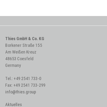
Thies GmbH & Co. KG
Borkener Straße 155
Am Weißen Kreuz
48653 Coesfeld
Germany
Tel.: +49 2541 733-0
Fax: +49 2541 733-299
info@thies.group
Aktuelles