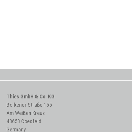
Thies GmbH & Co. KG
Borkener Straße 155
Am Weißen Kreuz
48653 Coesfeld
Germany