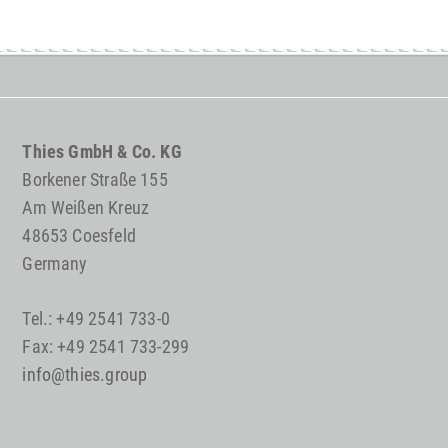
Thies GmbH & Co. KG
Borkener Straße 155
Am Weißen Kreuz
48653 Coesfeld
Germany
Tel.: +49 2541 733-0
Fax: +49 2541 733-299
info@thies.group