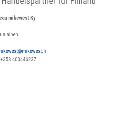
e Handelspartner für Finland
reau mikewest Ky
uniainen
mikewest@mikewest.fi
: +358 400446237