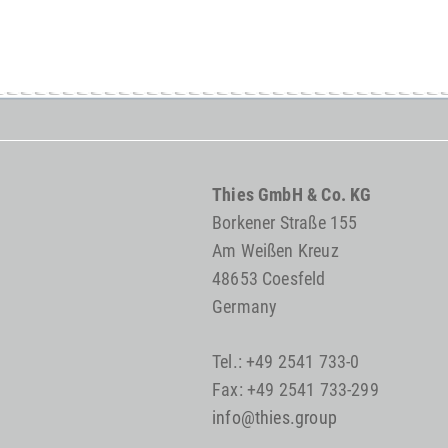
Thies GmbH & Co. KG
Borkener Straße 155
Am Weißen Kreuz
48653 Coesfeld
Germany
Tel.: +49 2541 733-0
Fax: +49 2541 733-299
info@thies.group