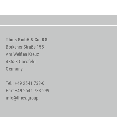
Thies GmbH & Co. KG
Borkener Straße 155
Am Weißen Kreuz
48653 Coesfeld
Germany
Tel.: +49 2541 733-0
Fax: +49 2541 733-299
info@thies.group