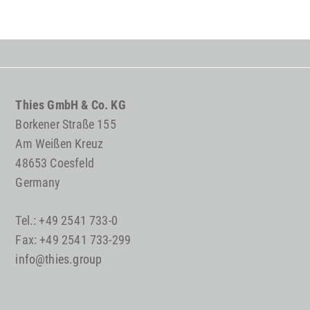
Thies GmbH & Co. KG
Borkener Straße 155
Am Weißen Kreuz
48653 Coesfeld
Germany
Tel.: +49 2541 733-0
Fax: +49 2541 733-299
info@thies.group