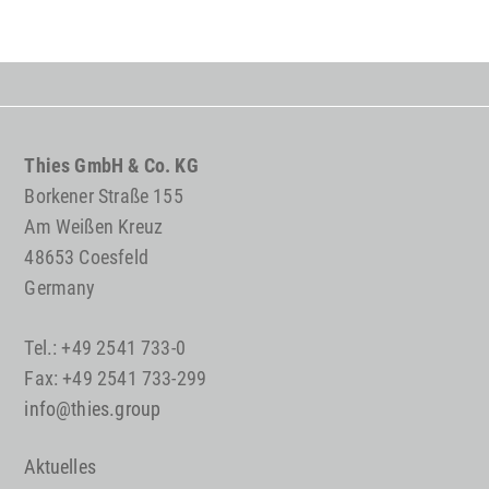
Thies GmbH & Co. KG
Borkener Straße 155
Am Weißen Kreuz
48653 Coesfeld
Germany
Tel.: +49 2541 733-0
Fax: +49 2541 733-299
info@thies.group
Aktuelles