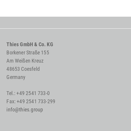
Thies GmbH & Co. KG
Borkener Straße 155
Am Weißen Kreuz
48653 Coesfeld
Germany
Tel.: +49 2541 733-0
Fax: +49 2541 733-299
info@thies.group